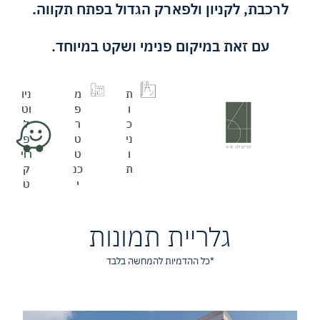
לרכבת, לקניון ולפארק הגדול בפתח תקווה.
עם זאת במיקום פנימי ושקט במיוחד.
ת
מ
ניו
ו
פ
וט
כ
ר
ל
ני
ט
פ
ו
ט
רוי
ת
כנ
ק
י
ט
גלריית תמונות
*כל ההדמיות להמחשה בלבד