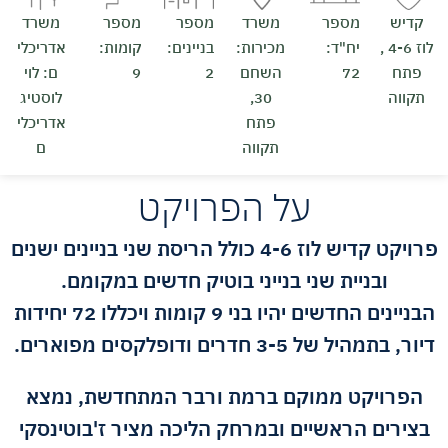
קדיש
מספר
משרד
מספר
מספר
משרד
לוז 4-6 ,
יח"ד:
מכירות:
בניינים:
קומות:
אדריכלי
פתח
72
השחם
2
9
ם: לוי
תקווה
30,
לוסטיג
פתח
אדריכלי
תקווה
ם
על הפרויקט
פרויקט קדיש לוז 4-6 כולל הריסת שני בניינים ישנים
ובניית שני בנייני בוטיק חדשים במקומם.
הבניינים החדשים יהיו בני 9 קומות ויכללו 72 יחידות
דיור, בתמהיל של 3-5 חדרים ודופלקסים מפוארים.
הפרויקט ממוקם ברמת ורבר המתחדשת, נמצא
בצירים הראשיים ובמרחק הליכה מציר ז'בוטינסקי