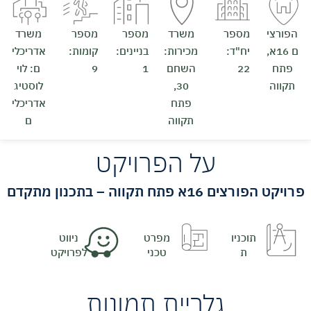
הפורצי
מספר
משרד
מספר
מספר
משרד
ם 16א,
יח"ד:
מכירות:
בניינים:
קומות:
אדריכלי
פתח
22
השחם
1
9
ם: לוי
תקווה
30,
לוסטיג
פתח
אדריכלי
תקווה
ם
על הפרויקט
פרויקט הפורצים 16א פתח תקווה – בתכנון מתקדם
תוכניו
מפרט
ניווט
ת
טכני
לפרויקט
גלריית תמונות