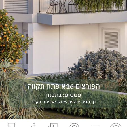
הפורצים 16א פתח תקווה
סטטוס:
בתכנון
דף הבית
»
הפורצים 16א פתח תקווה